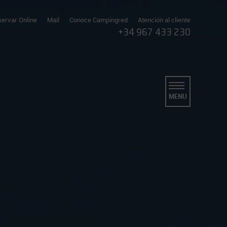
ervar Online
Mail
Conoce Campingred
Atención al cliente
+34 967 433 230
MENU