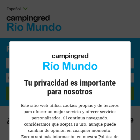
Español
campingred
Río Mundo
Reservar Online.
Precios y disponibilidad
campingred
Río Mundo
Bungalow
Tu privacidad es importante
para nosotros
BUSCAR
Este sitio web utiliza cookies propias y de terceros
para ofrecer un mejor servicio y ofrecer servicios
personalizados. Si continua navegando,
¿Te gustaría trabajar en un camping de
consideramos que acepta su uso, aunque puede
la cadena Campingred?
cambiar de opinión en cualquier momento.
Encontrará más información en nuestra Política de