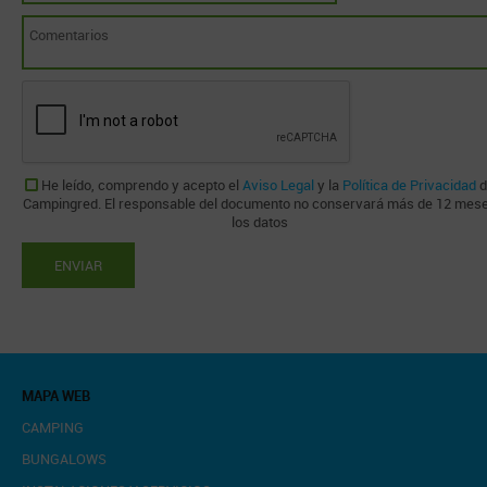
He leído, comprendo y acepto el
Aviso Legal
y la
Política de Privacidad
d
Campingred. El responsable del documento no conservará más de 12 mes
los datos
ENVIAR
MAPA WEB
CAMPING
BUNGALOWS