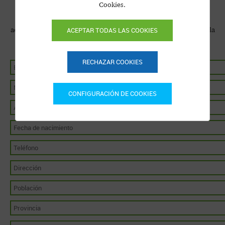
Cookies.
Recepcionista, Mantenimiento, Camarero, Cocinero, Limpieza,
Jardinería, Animación, Socorrista... son muy variadas las
actividades a realizar en un camping. Seguro que hay alguna en la
ACEPTAR TODAS LAS COOKIES
que destaques.
RECHAZAR COOKIES
CONFIGURACIÓN DE COOKIES