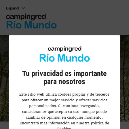
Español
campingred
Río Mundo
campingred
Río Mundo
Tu privacidad es importante
para nosotros
Blog Camping Río Mundo
Este sitio web utiliza cookies propias y de terceros
¿Buscas aventura? Encuentra las mejores rutas de
para ofrecer un mejor servicio y ofrecer servicios
senderismo, rincones secretos de la Sierra del Segura
personalizados. Si continua navegando,
y guías para visitar el nacimiento del Río Mundo.
consideramos que acepta su uso, aunque puede
cambiar de opinión en cualquier momento.
Encontrará más información en nuestra Política de
Cookies.