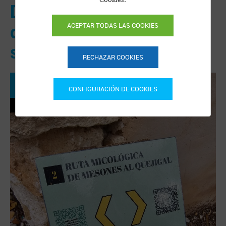
Descubre los secretos del
ACEPTAR TODAS LAS COOKIES
otoño en Riópar y explora
sus rutas micológicas.
RECHAZAR COOKIES
24
CONFIGURACIÓN DE COOKIES
NOVIEMBRE