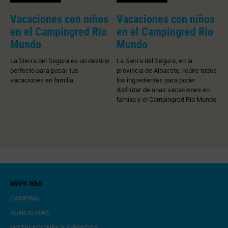
Vacaciones con niños
Vacaciones con niños
Q
en el Campingred Río
en el Campingred Río
p
Mundo
Mundo
La Sierra del Segura es un destino
La Sierra del Segura, en la
perfecto para pasar tus
provincia de Albacete, reúne todos
E
vacaciones en familia
los ingredientes para poder
h
disfrutar de unas vacaciones en
ú
familia y el Campingred Río Mundo.
MAPA WEB
CAMPING
BUNGALOWS
INSTALACIONES Y SERVICIOS