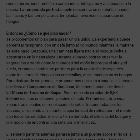
recolectores, sino también a caminantes, fotógrafos y aficionados a la
cocina.
La temporada perfecta
suele concentrarse en otoño, cuando
las lluvias y las temperaturas templadas favorecen la aparición de
hongos.
Entonces ¿Cómo sé qué plan hacer?
Te proponemos un plan para pasar un día único: La experiencia puede
comenzar temprano, con un café junto al río Mundo mientras la mañana
se abre paso. Después, una caminata ligera hacia el bosque invita a
adentrarse en la naturaleza. Durante el paseo podrás observar la
vegetación y sentir cómo la humedad del otoño impregna el aire y el
suelo, creando el ambiente perfecto para la aparición de especies
como las setas de chopo o las colmenillas, entre muchos otros hongos.
Para disfrutarlo sin prisas, te proponemos una ruta tranquila: el camino
que lleva al
Campamento de San Juan
, fácilmente accesible desde
la
Oficina de Turismo de Riópar
. Este recorrido circular de
8,63
kilómetros
, con un desnivel positivo de solo
197 metros
, atraviesa
zonas tradicionales de recolección de setas frecuentadas por los
vecinos, ofreciendo al visitante la oportunidad de redescubrir el monte
con todos los sentidos: el olor a tierra húmeda, el silencio del bosque y
la emoción de encontrar una seta por primera vez.
El sendero permite además pararse junto a un puente sobre el río de la