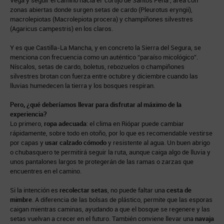
Vega y seguir el camino hacia el ‘cortijo de Santos Peña’, área con
zonas abiertas donde surgen setas de cardo (Pleurotus eryngii),
macrolepiotas (Macrolepiota procera) y champiñones silvestres
(Agaricus campestris) en los claros.
Y es que Castilla-La Mancha, y en concreto la Sierra del Segura, se
menciona con frecuencia como un auténtico “paraíso micológico”.
Níscalos, setas de cardo, boletus, rebozuelos o champiñones
silvestres brotan con fuerza entre octubre y diciembre cuando las
lluvias humedecen la tierra y los bosques respiran.
Pero, ¿qué deberíamos llevar para disfrutar al máximo de la
experiencia?
Lo primero,
ropa adecuada
: el clima en Riópar puede cambiar
rápidamente, sobre todo en otoño, por lo que es recomendable vestirse
por capas y
usar calzado cómodo
y resistente al agua. Un buen abrigo
o chubasquero te permitirá seguir la ruta, aunque caiga algo de lluvia y
unos pantalones largos te protegerán de las ramas o zarzas que
encuentres en el camino.
Si la intención es
recolectar setas
, no puede faltar una
cesta de
mimbre
. A diferencia de las bolsas de plástico, permite que las esporas
caigan mientras caminas, ayudando a que el bosque se regenere y las
setas vuelvan a crecer en el futuro. También conviene llevar una
navaja